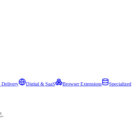
 Delivery
Digital & SaaS
Browser Extensions
Specialized
配。