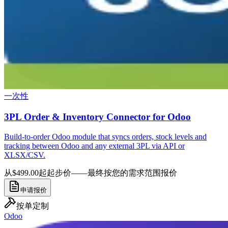
一次性
3PL Order & Inventory Connector for Odoo
Build-to-order Odoo module that syncs orders, stock levels and
tracking between Odoo and any external 3PL via API or
XLSX/CSV.
从$499.00起
起步价——最终按您的需求范围报价
申请报价
按单定制
Odoo