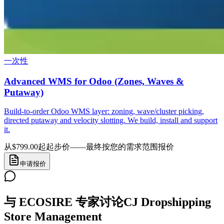
一次性
Advanced WMS for Odoo (Zones, Waves &
Putaway)
Build-to-order Odoo WMS layer: zoning, wave/cluster picking,
directed putaway and velocity slotting. We build, install and support
it.
从$799.00起
起步价——最终按您的需求范围报价
申请报价
与 ECOSIRE 专家讨论CJ Dropshipping
Store Management