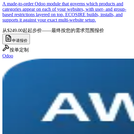
A made-to-order Odoo module that governs which products and
categories appear on each of your websites, with user- and group-
based restrictions layered on top. ECOSIRE builds, installs, and
supports it against your exact multi-website setup.
从$249.00起
起步价——最终按您的需求范围报价
申请报价
按单定制
Odoo