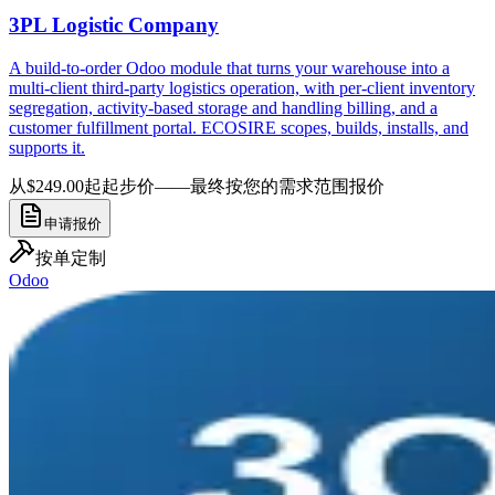
3PL Logistic Company
A build-to-order Odoo module that turns your warehouse into a
multi-client third-party logistics operation, with per-client inventory
segregation, activity-based storage and handling billing, and a
customer fulfillment portal. ECOSIRE scopes, builds, installs, and
supports it.
从$249.00起
起步价——最终按您的需求范围报价
申请报价
按单定制
Odoo