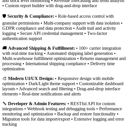
and stock level monitoring • Revenue forecasting and trend analysis
• Custom report builder with drag-and-drop interface
🛡️
Security & Compliance:
• Role-based access control with
granular permissions • Multi-company support with data isolation •
GDPR compliance and data protection • Audit trail and activity
logging • Secure API credential management • Two-factor
authentication support
🚚
Advanced Shipping & Fulfillment:
• 100+ carrier integration
with real-time tracking • Automated shipping label generation •
Multi-warehouse fulfillment optimization • Returns management and
processing • International shipping compliance • Delivery time
optimization
🎨
Modern UI/UX Design:
• Responsive design with mobile
optimization • Dark/Light theme support • Customizable dashboard
layouts • Advanced search and filtering • Drag-and-drop interface
elements • Real-time notifications and alerts
🔧
Developer & Admin Features:
• RESTful API for custom
integrations • Webhook testing and debugging tools • Performance
monitoring and optimization • Backup and restore functionality •
Migration tools for data import/export • Extensive logging and error
tracking