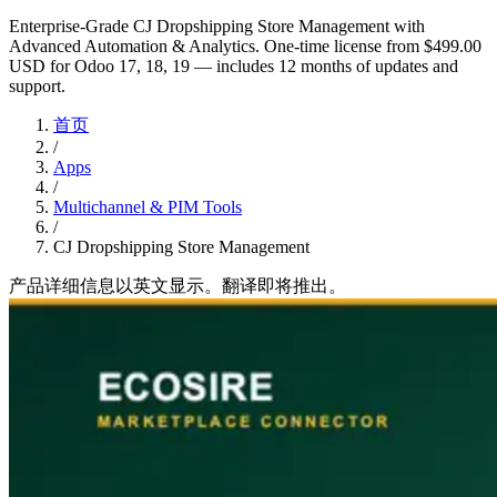
Enterprise-Grade CJ Dropshipping Store Management with
Advanced Automation & Analytics. One-time license from $499.00
USD for Odoo 17, 18, 19 — includes 12 months of updates and
support.
首页
/
Apps
/
Multichannel & PIM Tools
/
CJ Dropshipping Store Management
产品详细信息以英文显示。翻译即将推出。