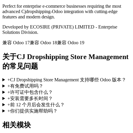
Perfect for enterprise e-commerce businesses requiring the most
advanced Cjdropshipping-Odoo integration with cutting-edge
features and modern design.
Developed by ECOSIRE (PRIVATE) LIMITED - Enterprise
Solutions Division.
兼容 Odoo 17
兼容 Odoo 18
兼容 Odoo 19
关于CJ Dropshipping Store Management
的常见问题
+
CJ Dropshipping Store Management 支持哪些 Odoo 版本？
+
有免费试用吗？
+
许可证中包含什么？
+
安装需要多长时间？
+
前 12 个月后会发生什么？
+
你们提供实施帮助吗？
相关模块