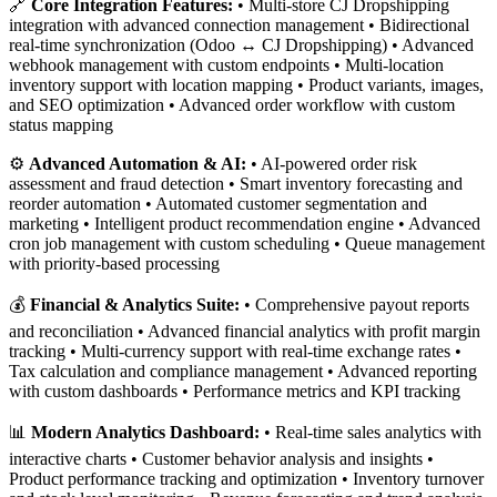
🔗
Core Integration Features:
• Multi-store CJ Dropshipping
integration with advanced connection management • Bidirectional
real-time synchronization (Odoo ↔ CJ Dropshipping) • Advanced
webhook management with custom endpoints • Multi-location
inventory support with location mapping • Product variants, images,
and SEO optimization • Advanced order workflow with custom
status mapping
⚙️
Advanced Automation & AI:
• AI-powered order risk
assessment and fraud detection • Smart inventory forecasting and
reorder automation • Automated customer segmentation and
marketing • Intelligent product recommendation engine • Advanced
cron job management with custom scheduling • Queue management
with priority-based processing
💰
Financial & Analytics Suite:
• Comprehensive payout reports
and reconciliation • Advanced financial analytics with profit margin
tracking • Multi-currency support with real-time exchange rates •
Tax calculation and compliance management • Advanced reporting
with custom dashboards • Performance metrics and KPI tracking
📊
Modern Analytics Dashboard:
• Real-time sales analytics with
interactive charts • Customer behavior analysis and insights •
Product performance tracking and optimization • Inventory turnover