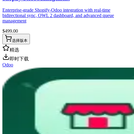
Enterprise-grade Shopify-Odoo integration with real-time
bidirectional sync, OWL 2 dashboard, and advanced queue
management
$
499.00
选择版本
精选
即时下载
Odoo