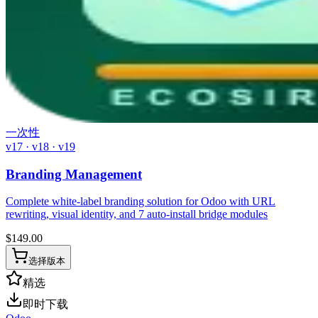
一次性
v17 · v18 · v19
Branding Management
Complete white-label branding solution for Odoo with URL
rewriting, visual identity, and 7 auto-install bridge modules
$
149.00
选择版本
精选
即时下载