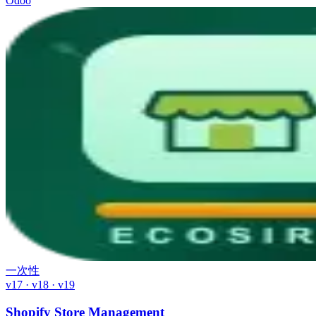
Odoo
一次性
v17 · v18 · v19
Shopify Store Management