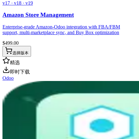
v17 · v18 · v19
Amazon Store Management
Enterprise-grade Amazon-Odoo integration with FBA/FBM
support, multi-marketplace sync, and Buy Box optimization
$
499.00
选择版本
精选
即时下载
Odoo