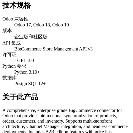
技术规格
Odoo 兼容性
Odoo 17, Odoo 18, Odoo 19
版本
企业版和社区版
API 集成
BigCommerce Store Management API v3
许可证
LGPL-3.0
Python 要求
Python 3.10+
数据库
PostgreSQL 12+
关于此产品
A comprehensive, enterprise-grade BigCommerce connector for
Odoo that provides bidirectional synchronization of products,
orders, customers, and inventory. Supports multi-storefront
architecture, Channel Manager integration, and headless commerce
deployments. Includes B2B edition features with price lists,