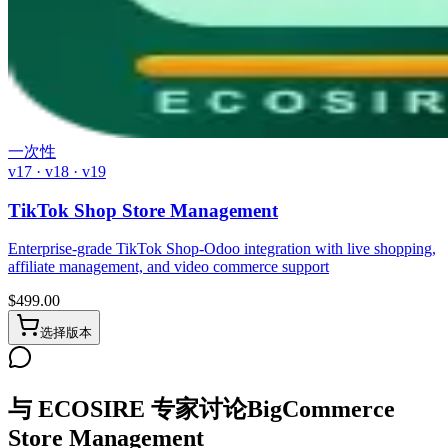
一次性
v17 · v18 · v19
TikTok Shop Store Management
Enterprise-grade TikTok Shop-Odoo integration with live shopping,
affiliate management, and video commerce support
$
499.00
选择版本
与 ECOSIRE 专家讨论BigCommerce
Store Management