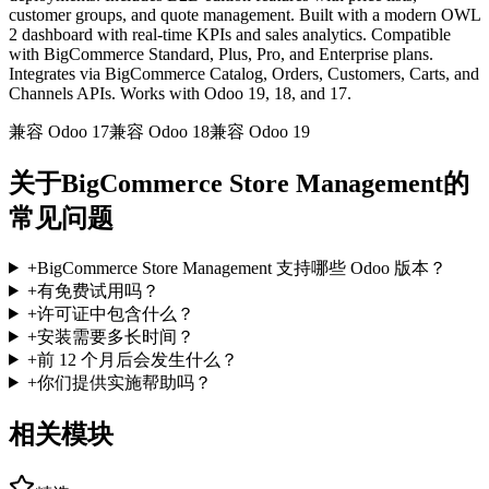
customer groups, and quote management. Built with a modern OWL
2 dashboard with real-time KPIs and sales analytics. Compatible
with BigCommerce Standard, Plus, Pro, and Enterprise plans.
Integrates via BigCommerce Catalog, Orders, Customers, Carts, and
Channels APIs. Works with Odoo 19, 18, and 17.
兼容 Odoo 17
兼容 Odoo 18
兼容 Odoo 19
关于BigCommerce Store Management的
常见问题
+
BigCommerce Store Management 支持哪些 Odoo 版本？
+
有免费试用吗？
+
许可证中包含什么？
+
安装需要多长时间？
+
前 12 个月后会发生什么？
+
你们提供实施帮助吗？
相关模块