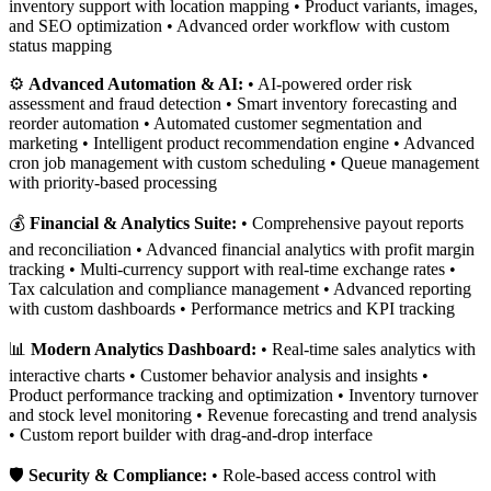
inventory support with location mapping • Product variants, images,
and SEO optimization • Advanced order workflow with custom
status mapping
⚙️
Advanced Automation & AI:
• AI-powered order risk
assessment and fraud detection • Smart inventory forecasting and
reorder automation • Automated customer segmentation and
marketing • Intelligent product recommendation engine • Advanced
cron job management with custom scheduling • Queue management
with priority-based processing
💰
Financial & Analytics Suite:
• Comprehensive payout reports
and reconciliation • Advanced financial analytics with profit margin
tracking • Multi-currency support with real-time exchange rates •
Tax calculation and compliance management • Advanced reporting
with custom dashboards • Performance metrics and KPI tracking
📊
Modern Analytics Dashboard:
• Real-time sales analytics with
interactive charts • Customer behavior analysis and insights •
Product performance tracking and optimization • Inventory turnover
and stock level monitoring • Revenue forecasting and trend analysis
• Custom report builder with drag-and-drop interface
🛡️
Security & Compliance:
• Role-based access control with