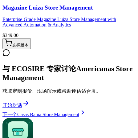
Magazine Luiza Store Management
Enterprise-Grade Magazine Luiza Store Management with
Advanced Automation & Analytics
$
349.00
选择版本
与 ECOSIRE 专家讨论Americanas Store
Management
获取定制报价、现场演示或帮助评估适合度。
开始对话
下一个
Casas Bahia Store Management