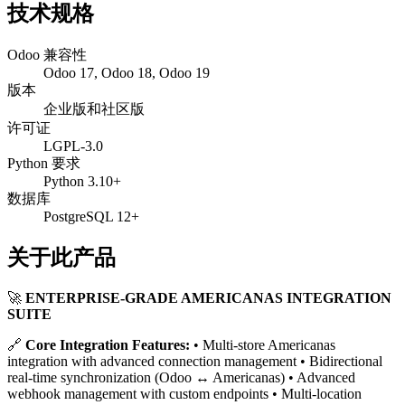
技术规格
Odoo 兼容性
Odoo 17, Odoo 18, Odoo 19
版本
企业版和社区版
许可证
LGPL-3.0
Python 要求
Python 3.10+
数据库
PostgreSQL 12+
关于此产品
🚀
ENTERPRISE-GRADE AMERICANAS INTEGRATION
SUITE
🔗
Core Integration Features:
• Multi-store Americanas
integration with advanced connection management • Bidirectional
real-time synchronization (Odoo ↔ Americanas) • Advanced
webhook management with custom endpoints • Multi-location