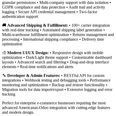
granular permissions • Multi-company support with data isolation •
GDPR compliance and data protection • Audit trail and activity
logging • Secure API credential management • Two-factor
authentication support
🚚
Advanced Shipping & Fulfillment:
• 100+ carrier integration
with real-time tracking • Automated shipping label generation •
Multi-warehouse fulfillment optimization • Returns management and
processing • International shipping compliance • Delivery time
optimization
🎨
Modern UI/UX Design:
• Responsive design with mobile
optimization • Dark/Light theme support • Customizable dashboard
layouts • Advanced search and filtering • Drag-and-drop interface
elements • Real-time notifications and alerts
🔧
Developer & Admin Features:
• RESTful API for custom
integrations • Webhook testing and debugging tools • Performance
monitoring and optimization • Backup and restore functionality •
Migration tools for data import/export • Extensive logging and error
tracking
Perfect for enterprise e-commerce businesses requiring the most
advanced Americanas-Odoo integration with cutting-edge features
and modern design.