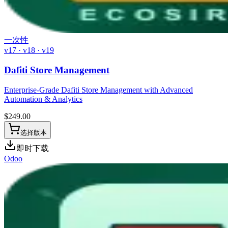
一次性
v17 · v18 · v19
Dafiti Store Management
Enterprise-Grade Dafiti Store Management with Advanced
Automation & Analytics
$
249.00
选择版本
即时下载
Odoo