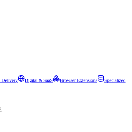
 Delivery
Digital & SaaS
Browser Extensions
Specialized
配。