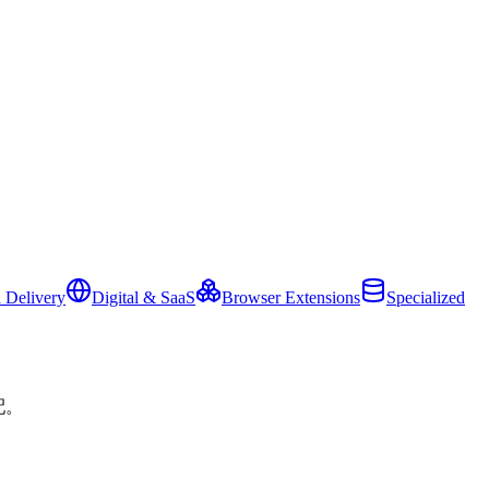
 Delivery
Digital & SaaS
Browser Extensions
Specialized
配。