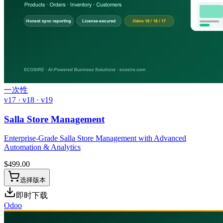
一次性
v17 · v18 · v19
Salla Store Management
Enterprise-Grade Salla Store Management with Advanced
Automation & Analytics
$
499.00
选择版本
即时下载
Odoo