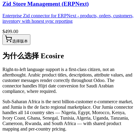
Zid Store Management (ERPNext)
Enterprise Zid connector for ERPNext - products, orders, customers,
inventory with honest sync reporting
$
499.00
选择版本
为什么选择 Ecosire
Right-to-left language support is a first-class citizen, not an
afterthought. Arabic product titles, descriptions, attribute values, and
customer messages render correctly throughout Odoo. The
connector handles Hijri date conversion for Saudi Arabian
compliance, where required.
Sub-Saharan Africa is the next billion-customer e-commerce market,
and Jumia is the de facto regional marketplace. Our Jumia connector
handles all 14 country sites — Nigeria, Egypt, Morocco, Kenya,
Ivory Coast, Ghana, Senegal, Tunisia, Algeria, Uganda, Tanzania,
Cameroon, Rwanda, and South Africa — with shared product
mapping and per-country pricing.