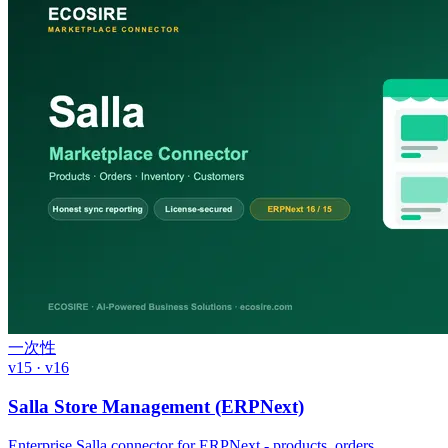
一次性
v15 · v16
Salla Store Management (ERPNext)
Enterprise Salla connector for ERPNext - products, orders,