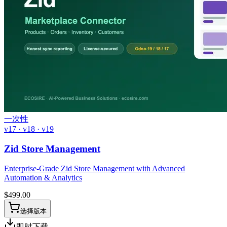
一次性
v17 · v18 · v19
Zid Store Management
Enterprise-Grade Zid Store Management with Advanced
Automation & Analytics
$
499.00
选择版本
即时下载