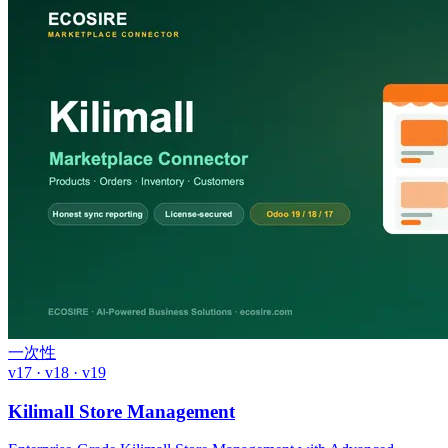
一次性
v17 · v18 · v19
Kilimall Store Management