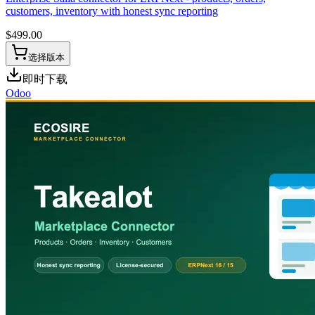
customers, inventory with honest sync reporting
$
499.00
选择版本
即时下载
Odoo