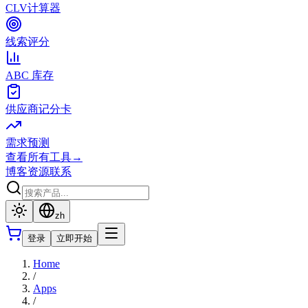
CLV计算器
线索评分
ABC 库存
供应商记分卡
需求预测
查看所有工具
→
博客
资源
联系
zh
登录
立即开始
Home
/
Apps
/