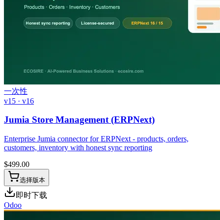
一次性
v15 · v16
Jumia Store Management (ERPNext)
Enterprise Jumia connector for ERPNext - products, orders,
customers, inventory with honest sync reporting
$
499.00
选择版本
即时下载
Odoo