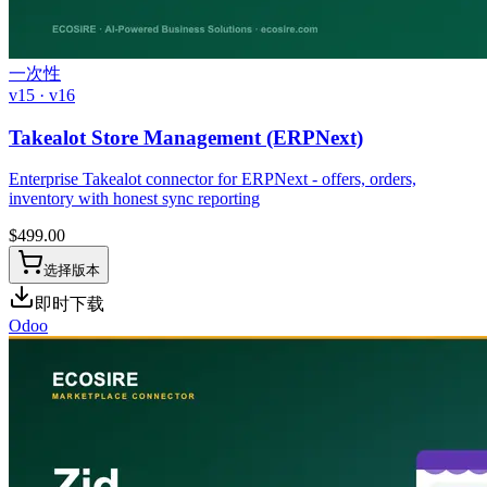
一次性
v15 · v16
Takealot Store Management (ERPNext)
Enterprise Takealot connector for ERPNext - offers, orders,
inventory with honest sync reporting
$
499.00
选择版本
即时下载
Odoo