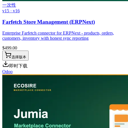
一次性
v15 · v16
Farfetch Store Management (ERPNext)
Enterprise Farfetch connector for ERPNext - products, orders,
customers, inventory with honest sync reporting
$
499.00
选择版本
即时下载
Odoo