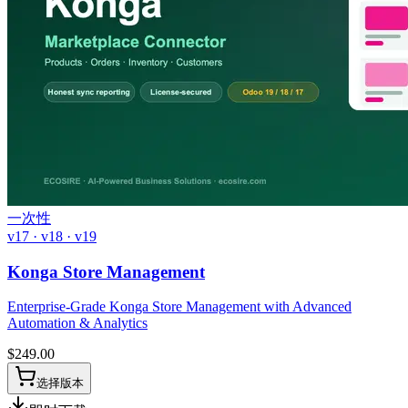
一次性
v17 · v18 · v19
Konga Store Management
Enterprise-Grade Konga Store Management with Advanced
Automation & Analytics
$
249.00
选择版本