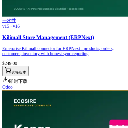
一次性
v15 · v16
Kilimall Store Management (ERPNext)
Enterprise Kilimall connector for ERPNext - products, orders,
customers, inventory with honest sync reporting
$
249.00
选择版本
即时下载
Odoo