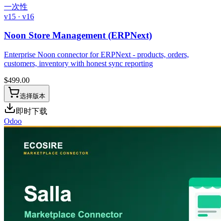
一次性
v15 · v16
Noon Store Management (ERPNext)
Enterprise Noon connector for ERPNext - products, orders,
customers, inventory with honest sync reporting
$
499.00
选择版本
即时下载
Odoo