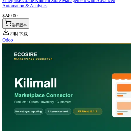
Enterprise-Grade Kilimall Store Management with Advanced
Automation & Analytics
$
249.00
选择版本
即时下载
Odoo