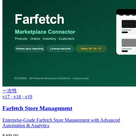
一次性
v17 · v18 · v19
Farfetch Store Management
Enterprise-Grade Farfetch Store Management with Advanced
Automation & Analytics
$
499.00