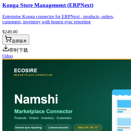
Konga Store Management (ERPNext)
Enterprise Konga connector for ERPNext - products, orders,
customers, inventory with honest sync reporting
$
249.00
选择版本
即时下载
Odoo