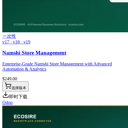
一次性
v17 · v18 · v19
Namshi Store Management
Enterprise-Grade Namshi Store Management with Advanced
Automation & Analytics
$
249.00
选择版本
即时下载
Odoo