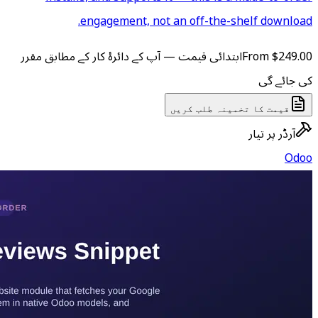
engagement, not a
 آپ کے دائرۂ کار کے مطابق مقرر
ں