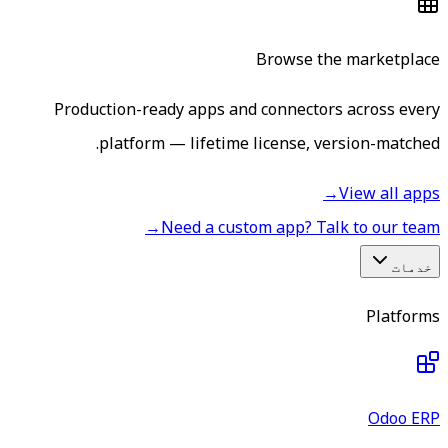
Production-ready apps an
platform — lifetime
→
Need a cus