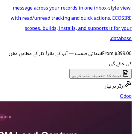
message across your record
with read/unread tracking a
scopes, builds, install
 آپ کے دائرۂ کار کے مطابق مقرر
ں