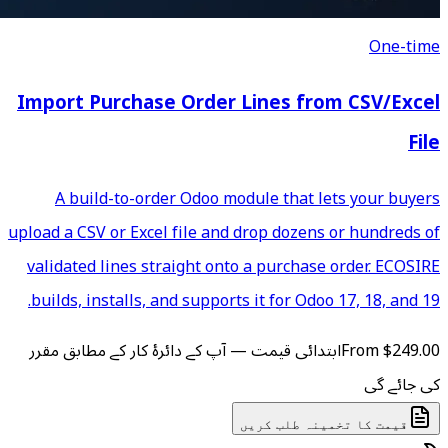
Import Purchase Order 
A build-to-order Odoo mod
upload a CSV or Excel file and 
validated lines straight onto
builds, installs, and supports
 آپ کے دائرۂ کار کے مطابق مقرر
ں