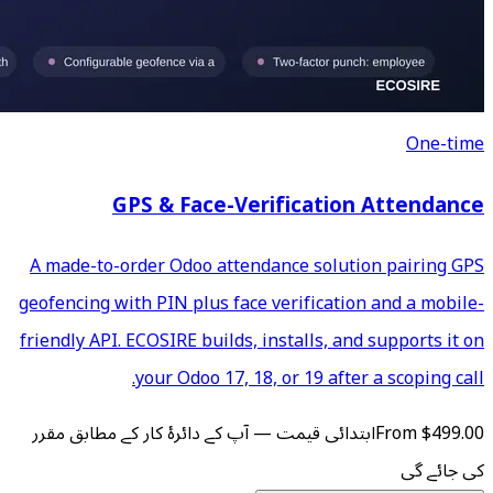
GPS & Face-Ver
A made-to-order Odoo attend
geofencing with PIN plus face 
friendly API. ECOSIRE builds, i
your Odoo 17, 18,
 آپ کے دائرۂ کار کے مطابق مقرر