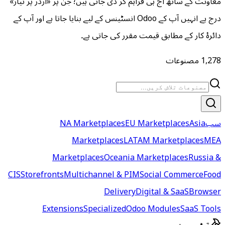
 دی جاتی ہیں؛ جن پر «آرڈر پر تیار»
انہیں آپ کے Odoo انسٹینس کے لیے بنایا جاتا ہے اور آپ کے
 کی جاتی ہے۔
NA Marketplace
Marketplaces
Marketplaces
Ocea
CIS
Storefronts
Multichannel &
Deliv
Extensions
Specialize