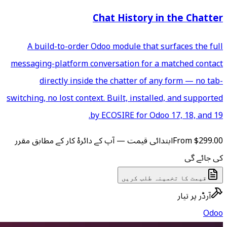
Chat H
A build-to-order Odoo mod
messaging-platform conversat
directly inside the cha
switching, no lost context. Buil
by ECOSIR
 آپ کے دائرۂ کار کے مطابق مقرر
ں