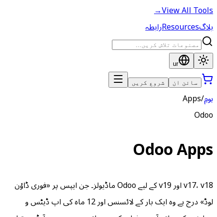
v17، v18 اور v19 کے لیے Odoo ماڈیولز۔ جن ایپس پر «فوری ڈاؤن
لوڈ» درج ہے وہ ایک بار کے لائسنس اور 12 ماہ کی اپ ڈیٹس و