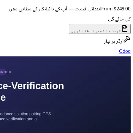
 آپ کے دائرۂ کار کے مطابق مقرر
ں