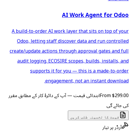
AI 
A build-to-order AI work lay
Odoo, letting staff disco
create/update actions throu
audit logging. ECOSIRE sc
supports it for you
engagement,
 آپ کے دائرۂ کار کے مطابق مقرر
ں