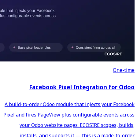
Facebook Pixel 
A build-to-order Odoo module t
Pixel and fires PageView plus 
your Odoo website pages
installs, and supports i