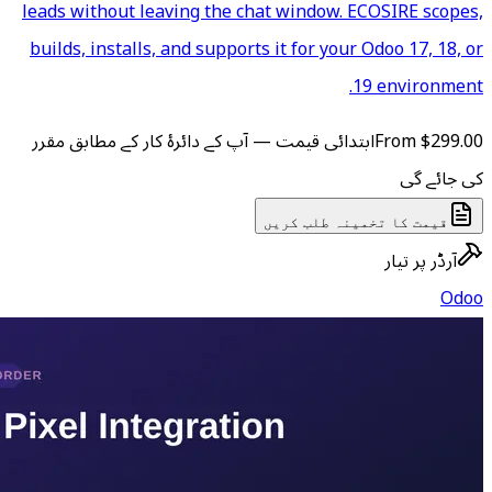
leads without leaving the cha
builds, installs, and supports 
 آپ کے دائرۂ کار کے مطابق مقرر
ں