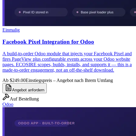
Einmalig
Facebook Pixel Integration for Odoo
A build-to-order Odoo module that injects your Facebook Pixel and
fires PageView plus configurable events across your Odoo website
pages. ECOSIRE scopes, builds, installs, and supports it — this is a
made-to-order engagement, not an off-the-shelf download.
Ab $249.00
Einstiegspreis – Angebot nach Ihrem Umfang
Angebot anfordern
Auf Bestellung
Odoo