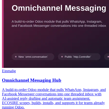
Einmalig
Omnichannel Messaging Hub
A build-to-order Odoo module that pulls WhatsApp, Instagram, and
Facebook Messenger conversations into one threaded inbox with
AI-assisted reply drafting and automatic team assignment.
ECOSIRE scopes, builds, installs, and supports it for teams already
running Odoo.