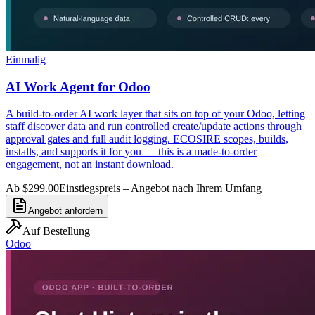
Einmalig
AI Work Agent for Odoo
A build-to-order AI work layer that sits on top of your Odoo, letting
staff discover data and run controlled create/update actions through
approval gates and full audit logging. ECOSIRE scopes, builds,
installs, and supports it for you — this is a made-to-order
engagement, not an instant download.
Ab $299.00
Einstiegspreis – Angebot nach Ihrem Umfang
Angebot anfordern
Auf Bestellung
Odoo