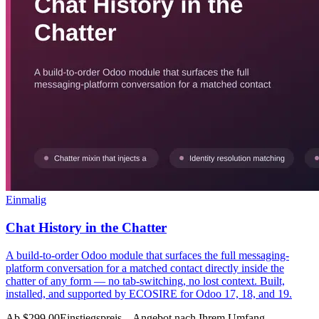
Einmalig
Chat History in the Chatter
A build-to-order Odoo module that surfaces the full messaging-
platform conversation for a matched contact directly inside the
chatter of any form — no tab-switching, no lost context. Built,
installed, and supported by ECOSIRE for Odoo 17, 18, and 19.
Ab $299.00
Einstiegspreis – Angebot nach Ihrem Umfang