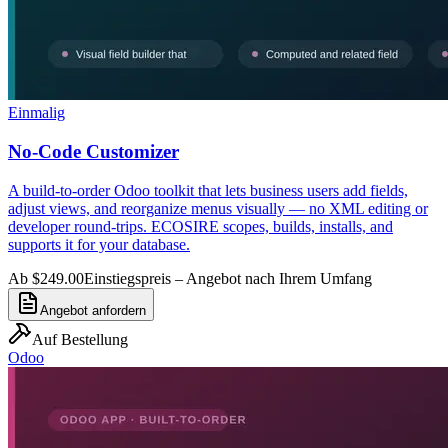
Einmalig
No-Code Customizer
A build-to-order Odoo toolkit that lets business users add fields,
adjust views, and reorganize menus visually — no XML editing or
developer round-trips. ECOSIRE scopes, builds, installs, and
supports it for your database.
Ab $249.00
Einstiegspreis – Angebot nach Ihrem Umfang
Angebot anfordern
Auf Bestellung
Odoo