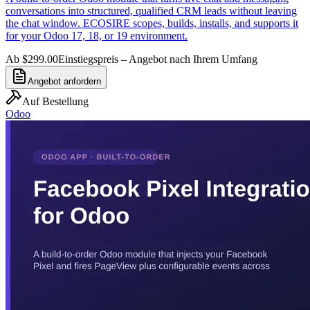
conversations into structured, qualified CRM leads without leaving
the chat window. ECOSIRE scopes, builds, installs, and supports it
for your Odoo 17, 18, or 19 environment.
Ab $299.00
Einstiegspreis – Angebot nach Ihrem Umfang
Angebot anfordern
Auf Bestellung
Odoo