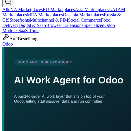
Alle
NA Marketplaces
EU Marketplaces
Asia Marketplaces
LATAM
Marketplaces
MEA Marketplaces
Oceania Marketplaces
Russia &
CIS
Storefronts
Multichannel & PIM
Social Commerce
Food
Delivery
Digital & SaaS
Browser Extensions
Specialized
Odoo
Modules
SaaS Tools
Auf Bestellung
Odoo