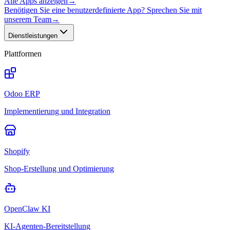
Alle Apps anzeigen
→
Benötigen Sie eine benutzerdefinierte App? Sprechen Sie mit
unserem Team
→
Dienstleistungen
Plattformen
Odoo ERP
Implementierung und Integration
Shopify
Shop-Erstellung und Optimierung
OpenClaw KI
KI-Agenten-Bereitstellung