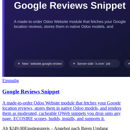
Einmalig
Google Reviews Snippet
A made-to-order Odoo Website module that fetches your Google
location reviews, stores them in native Odoo models, and renders
them as moderated, cacheable QWeb snippets you drop onto any
page. ECOSIRE scopes, builds, installs, and supports it.
Ab $249.00
Einstiegspreis – Angebot nach Ihrem Umfang