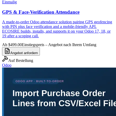
Einmalig
GPS & Face-Verification Attendance
A made-to-order Odoo attendance solution pairing GPS geofencing
with PIN plus face verification and a mobile-friendly API.
ECOSIRE builds, installs, and supports it on your Odoo 17, 18, or
19 after a scoping call.
Ab $499.00
Einstiegspreis – Angebot nach Ihrem Umfang
Angebot anfordern
Auf Bestellung
Odoo