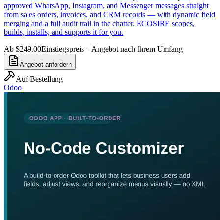
approved WhatsApp, Instagram, and Messenger messages straight
from sales orders, invoices, and CRM records — with dynamic field
merging and a full audit trail in the chatter. ECOSIRE scopes,
builds, installs, and supports it for you.
Ab $249.00
Einstiegspreis – Angebot nach Ihrem Umfang
Angebot anfordern
Auf Bestellung
Odoo