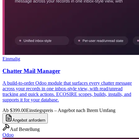
Einmalig
Chatter Mail Manager
A build-to-order Odoo module that surfaces every chatter message
across your records in one inbox-style view, with read/unread
tracking and quick actions. ECOSIRE scopes, builds, installs, and
supports it for your database.
Ab $399.00
Einstiegspreis – Angebot nach Ihrem Umfang
Angebot anfordern
Auf Bestellung
Odoo