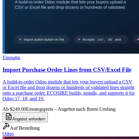
Einmalig
Import Purchase Order Lines from CSV/Excel File
A build-to-order Odoo module that lets your buyers upload a CSV
or Excel file and drop dozens or hundreds of validated lines straight
onto a purchase order. ECOSIRE builds, installs, and supports it for
Odoo 17, 18, and 19.
Ab $249.00
Einstiegspreis – Angebot nach Ihrem Umfang
Angebot anfordern
Auf Bestellung
Odoo