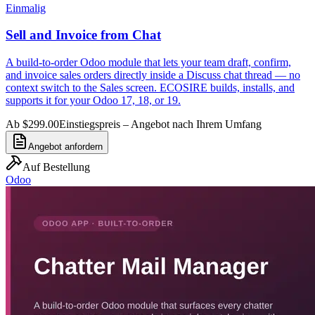
Einmalig
Sell and Invoice from Chat
A build-to-order Odoo module that lets your team draft, confirm,
and invoice sales orders directly inside a Discuss chat thread — no
context switch to the Sales screen. ECOSIRE builds, installs, and
supports it for your Odoo 17, 18, or 19.
Ab $299.00
Einstiegspreis – Angebot nach Ihrem Umfang
Angebot anfordern
Auf Bestellung
Odoo