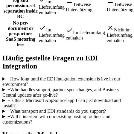
log and
Im
Teilweise
Teilweise
permission-set
Lieferumfang
Unterstützung
Unterstützung
separation inside
enthalten
BC
No per-
document or
Im
Nicht im
Im Lieferumfang
per-partner
Lieferumfang
Lieferumfang
enthalten
SaaS metering
enthalten
enthalten
fees
Häufig gestellte Fragen zu EDI
Integration
+
How long until the EDI Integration extension is live in our
environment?
+
Who handles support, partner spec changes, and Business
Central updates after go-live?
+
Is this a Microsoft AppSource app I can just download and
install?
+
What transport and EDI standards do you support?
+
Will it interfere with our existing posting routines and
customizations?