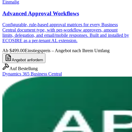
Einmalig
Advanced Approval Workflows
Configurable, rule-based approval matrices for every Business
Central document type, with per-workflow approvers, amount
limits, delegation, and email/mobile responses. Built and installed by
ECOSIRE as a per-tenant AL extension.
Ab $499.00
Einstiegspreis – Angebot nach Ihrem Umfang
Angebot anfordern
Auf Bestellung
Dynamics 365 Business Central