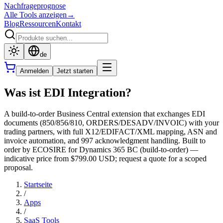
Nachfrageprognose
Alle Tools anzeigen
→
Blog
Ressourcen
Kontakt
de
Anmelden
Jetzt starten
Was ist EDI Integration?
A build-to-order Business Central extension that exchanges EDI
documents (850/856/810, ORDERS/DESADV/INVOIC) with your
trading partners, with full X12/EDIFACT/XML mapping, ASN and
invoice automation, and 997 acknowledgment handling. Built to
order by ECOSIRE for Dynamics 365 BC (build-to-order) —
indicative price from $799.00 USD; request a quote for a scoped
proposal.
Startseite
/
Apps
/
SaaS Tools