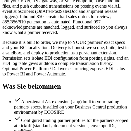
poll your VAN, AS2 gateway, or SFTP endpoint, parse inbound
files, and push outbound transmissions on posting events via AL
event subscribers (OnAfterPostSalesDoc and shipment-release
triggers). Inbound 850s create draft sales orders for review;
855/856/810 generation is automated. Functional 997
acknowledgments are matched, logged, and surfaced so you always
know what a partner received.
Because it is built to order, we map to YOUR partners' exact specs
and your BC localization. Delivery is honest: we scope, build, test in
a sandbox, and deploy to production as a per-tenant extension.
Permission sets isolate EDI configuration from posting rights, and an
EDI log table gives auditors a complete transmission history.
Optional Power Platform / Dataverse surfacing exposes EDI status
to Power BI and Power Automate.
Was Sie bekommen
A per-tenant AL extension (.app) built to your trading
partners' specs, installed on your Business Central production
environment by ECOSIRE
Configured trading-partner profiles for the partners scoped
at kickoff (standards, document versions, envelope IDs,
qualifiers)