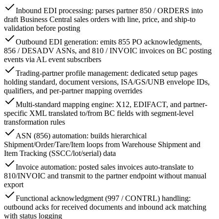
Inbound EDI processing: parses partner 850 / ORDERS into
draft Business Central sales orders with line, price, and ship-to
validation before posting
Outbound EDI generation: emits 855 PO acknowledgments,
856 / DESADV ASNs, and 810 / INVOIC invoices on BC posting
events via AL event subscribers
Trading-partner profile management: dedicated setup pages
holding standard, document versions, ISA/GS/UNB envelope IDs,
qualifiers, and per-partner mapping overrides
Multi-standard mapping engine: X12, EDIFACT, and partner-
specific XML translated to/from BC fields with segment-level
transformation rules
ASN (856) automation: builds hierarchical
Shipment/Order/Tare/Item loops from Warehouse Shipment and
Item Tracking (SSCC/lot/serial) data
Invoice automation: posted sales invoices auto-translate to
810/INVOIC and transmit to the partner endpoint without manual
export
Functional acknowledgment (997 / CONTRL) handling:
outbound acks for received documents and inbound ack matching
with status logging