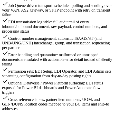
Job Queue-driven transport: scheduled polling and sending over
your VAN, AS2 gateway, or SFTP endpoint with retry on transient
failure
EDI transmission log table: full audit trail of every
inbound/outbound document, raw payload, control numbers, and
processing status
Control-number management: automatic ISA/GS/ST (and
UNB/UNG/UNH) interchange, group, and transaction sequencing
per partner
Error handling and quarantine: malformed or unmapped
documents are isolated with actionable error detail instead of silently
failing
Permission sets: EDI Setup, EDI Operator, and EDI Admin sets
separating configuration from day-to-day posting rights
Optional Dataverse / Power Platform surfacing: EDI status
exposed for Power BI dashboards and Power Automate flow
triggers
Cross-reference tables: partner item numbers, UOM, and
GLN/DUNS location codes mapped to your BC items and ship-to
addresses