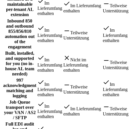
Im
maintainable
Im Lieferumfang
Teilweise
Lieferumfang
per-tenant AL
enthalten
Unterstützung
enthalten
extension
Inbound 850
and outbound
Im
Im
855/856/810
Teilweise
Lieferumfang
Lieferumfang
automation out
Unterstützung
enthalten
enthalten
of the
engagement
Built, installed,
and supported
Im
Nicht im
Teilweise
for you (no in-
Lieferumfang
Lieferumfang
Unterstützung
house AL team
enthalten
enthalten
needed)
997
Im
Im
acknowledgment
Teilweise
Lieferumfang
Lieferumfang
matching and
Unterstützung
enthalten
enthalten
logging
Job Queue
Im
transport over
Im Lieferumfang
Teilweise
Lieferumfang
your VAN / AS2
enthalten
Unterstützung
enthalten
/ SFTP
Full EDI audit