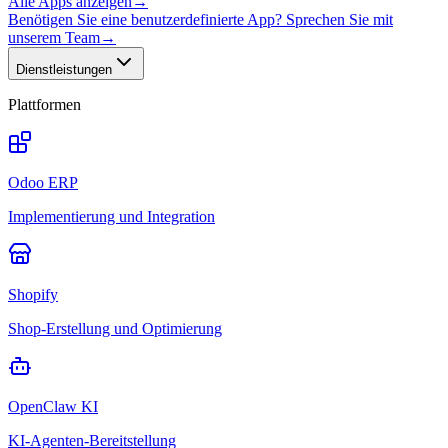
Alle Apps anzeigen
→
Benötigen Sie eine benutzerdefinierte App? Sprechen Sie mit
unserem Team
→
Dienstleistungen
Plattformen
Odoo ERP
Implementierung und Integration
Shopify
Shop-Erstellung und Optimierung
OpenClaw KI
KI-Agenten-Bereitstellung